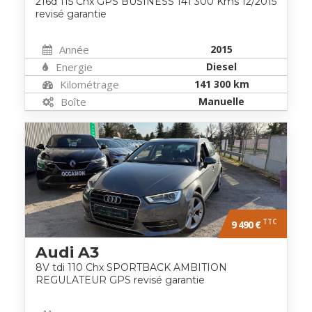
216d 115 Chx GPS BUSINESS 141 300 Kms 12/2015
revisé garantie
Année
2015
Energie
Diesel
Kilométrage
141 300 km
Boîte
Manuelle
TTC
9 490 €
Audi A3
8V tdi 110 Chx SPORTBACK AMBITION
REGULATEUR GPS revisé garantie