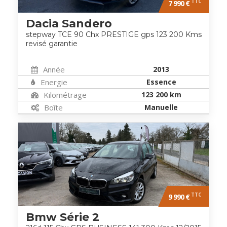
TTC
7 990 €
Dacia Sandero
stepway TCE 90 Chx PRESTIGE gps 123 200 Kms
revisé garantie
Année
2013
Energie
Essence
Kilométrage
123 200 km
Boîte
Manuelle
TTC
9 990 €
Bmw Série 2