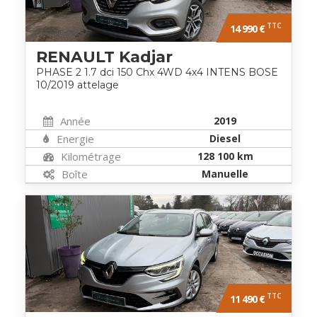
TTC
14 990 €
RENAULT Kadjar
PHASE 2 1.7 dci 150 Chx 4WD 4x4 INTENS BOSE
10/2019 attelage
Année
2019
Energie
Diesel
Kilométrage
128 100 km
Boîte
Manuelle
TTC
11 490 €