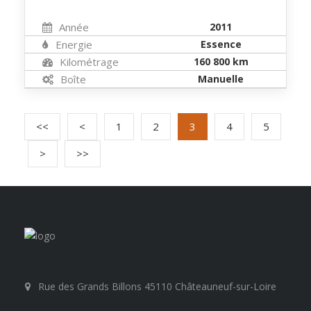
Année
2011
Energie
Essence
Kilométrage
160 800 km
Boîte
Manuelle
<<
<
1
2
3
4
5
>
>>
Rue des Grands Billons 45110 Châteauneuf-sur-Loire